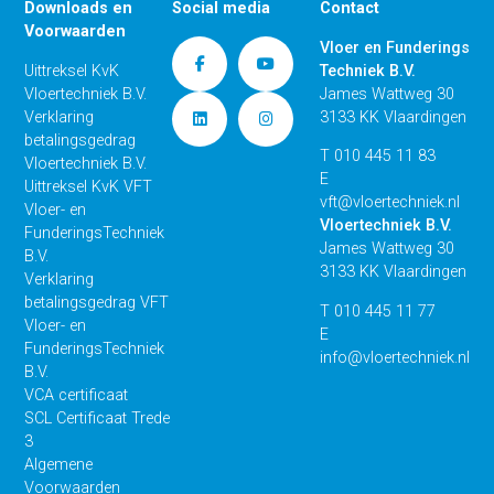
Downloads en
Social media
Contact
Voorwaarden
Vloer en Funderings
Uittreksel KvK
Techniek B.V.
Vloertechniek B.V.
James Wattweg 30
Verklaring
3133 KK Vlaardingen
betalingsgedrag
T
010 445 11 83
Vloertechniek B.V.
E
Uittreksel KvK VFT
vft@vloertechniek.nl
Vloer- en
Vloertechniek B.V.
FunderingsTechniek
James Wattweg 30
B.V.
3133 KK Vlaardingen
Verklaring
betalingsgedrag VFT
T
010 445 11 77
Vloer- en
E
FunderingsTechniek
info@vloertechniek.nl
B.V.
VCA certificaat
SCL Certificaat Trede
3
Algemene
Voorwaarden