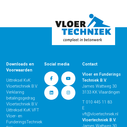
Downloads en
Social media
Contact
Voorwaarden
Vloer en Funderings
Uittreksel KvK
Techniek B.V.
Vloertechniek B.V.
James Wattweg 30
Verklaring
3133 KK Vlaardingen
betalingsgedrag
T
010 445 11 83
Vloertechniek B.V.
E
Uittreksel KvK VFT
vft@vloertechniek.nl
Vloer- en
Vloertechniek B.V.
FunderingsTechniek
James Wattweg 30